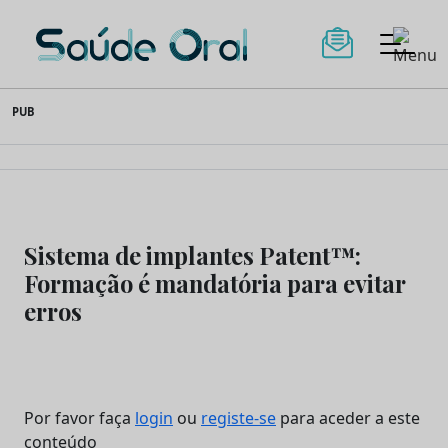
Saúde Oral
Skip
PUB
to
content
Sistema de implantes Patent™:
Formação é mandatória para evitar
erros
Por favor faça
login
ou
registe-se
para aceder a este
conteúdo