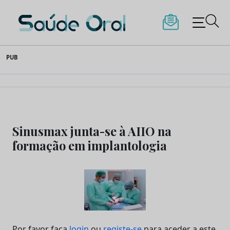
Saúde Oral
Skip
PUB
to
content
Sinusmax junta-se à AIIO na
formação em implantologia
Por favor faça
login
ou
registe-se
para aceder a este