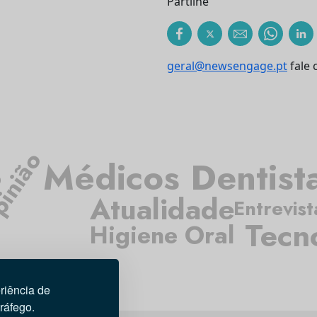
Partilhe
geral@newsengage.pt
fale 
inião
Médicos Dentist
o
Atualidade
Entrevist
Tecn
Higiene Oral
riência de
tráfego.