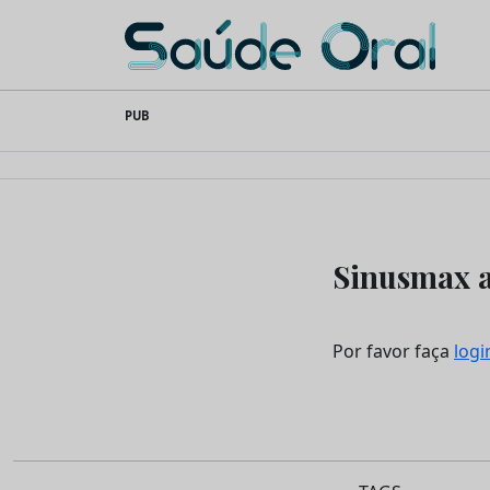
Saúde Oral
Skip
PUB
to
content
Sinusmax a
Por favor faça
logi