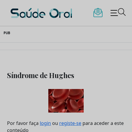
Saúde Oral
Skip
PUB
to
content
Síndrome de Hughes
Por favor faça
login
ou
registe-se
para aceder a este
conteúdo