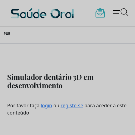
Saúde Oral
Skip
PUB
to
content
Simulador dentário 3D em
desenvolvimento
Por favor faça
login
ou
registe-se
para aceder a este
conteúdo