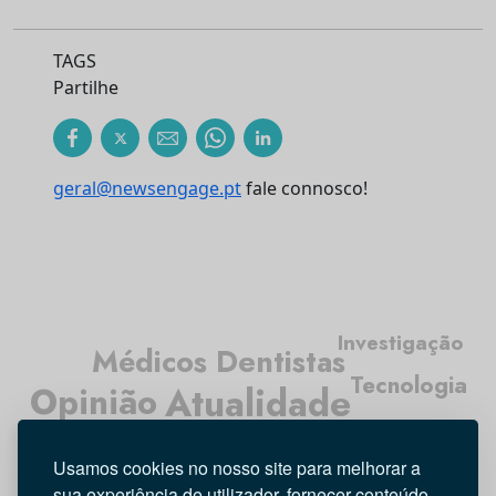
TAGS
Partilhe
geral@newsengage.pt
fale connosco!
Investigação
Médicos Dentistas
Tecnologia
Opinião
Atualidade
Higiene Oral
Entrevista
Usamos cookies no nosso site para melhorar a
sua experiência de utilizador, fornecer conteúdo