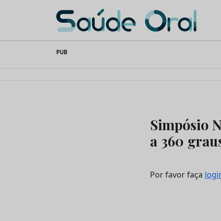
Saúde Oral
Skip
PUB
to
content
Simpósio N
a 360 grau
Por favor faça
logi