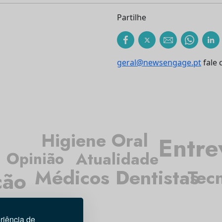
Partilhe
geral@newsengage.pt
fale 
Higiene Oral
Entre
Atualidade
Opinião
Médicos Dentistas
Tec
ção
riência de