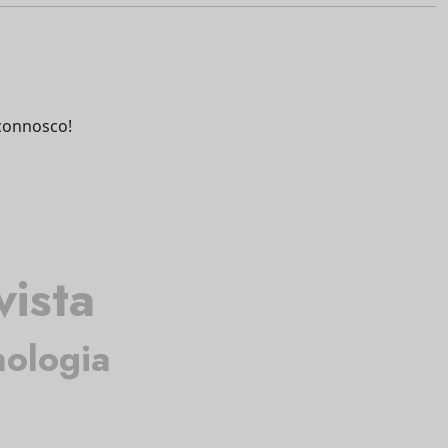
connosco!
vista
nologia