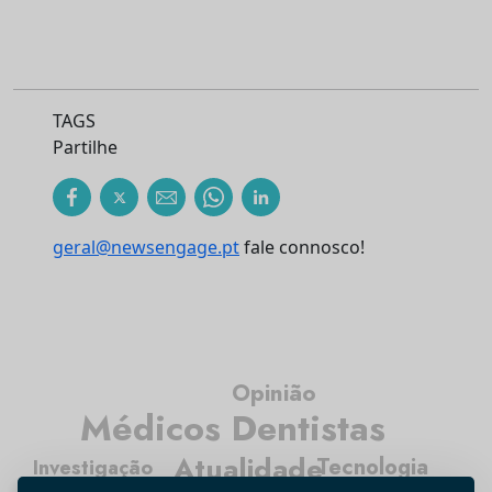
TAGS
Partilhe
geral@newsengage.pt
fale connosco!
Opinião
Médicos Dentistas
Atualidade
Tecnologia
Investigação