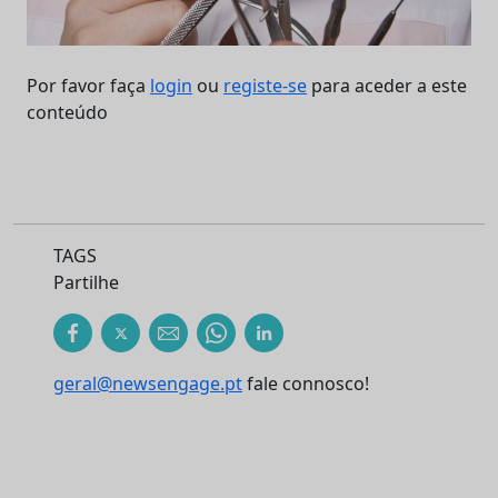
Por favor faça
login
ou
registe-se
para aceder a este
conteúdo
TAGS
Partilhe
geral@newsengage.pt
fale connosco!