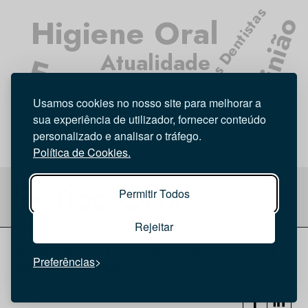
Médicos Dentistas
Higiene Oral
Opinião
Atualidade
Entrevista
Investigação
Usamos cookies no nosso site para melhorar a
Tecnologia
sua experiência de utilizador, fornecer conteúdo
personalizado e analisar o tráfego.
Política de Cookies.
Permitir Todos
Rejeitar
© 2026 Saúde Oral
Ficha Técnica
|
Política de Cookies
|
Preferências
Política de privacidade