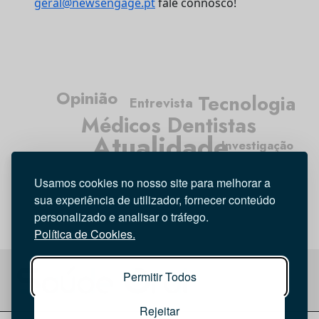
geral@newsengage.pt
fale connosco!
Opinião
Tecnologia
Entrevista
Médicos Dentistas
Atualidade
Investigação
Higiene Oral
Usamos cookies no nosso site para melhorar a
sua experiência de utilizador, fornecer conteúdo
personalizado e analisar o tráfego.
Política de Cookies.
Permitir Todos
Rejeitar