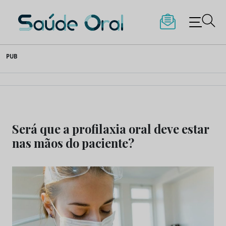
Saúde Oral
Skip
PUB
to
content
Será que a profilaxia oral deve estar
nas mãos do paciente?