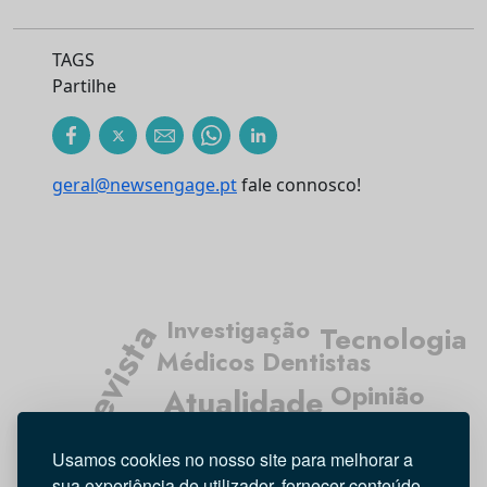
TAGS
Partilhe
geral@newsengage.pt
fale connosco!
Investigação
Entrevista
Tecnologia
Médicos Dentistas
Opinião
Atualidade
Higiene Oral
Usamos cookies no nosso site para melhorar a
sua experiência de utilizador, fornecer conteúdo