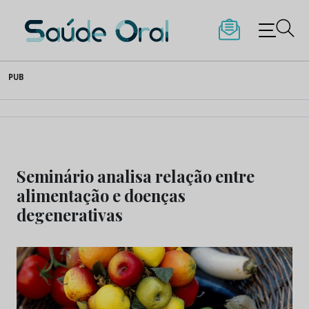
Saúde Oral
Skip
PUB
to
content
Seminário analisa relação entre
alimentação e doenças
degenerativas