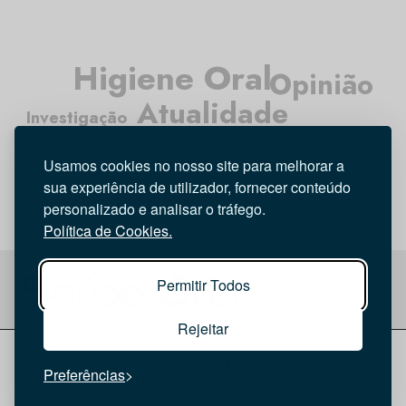
Higiene Oral
Opinião
Atualidade
Investigação
Médicos Dentistas
Entrevista
Usamos cookies no nosso site para melhorar a
Tecnologia
sua experiência de utilizador, fornecer conteúdo
personalizado e analisar o tráfego.
Política de Cookies.
Permitir Todos
Rejeitar
© 2026 Saúde Oral
Ficha Técnica
|
Política de Cookies
|
Preferências
Política de privacidade