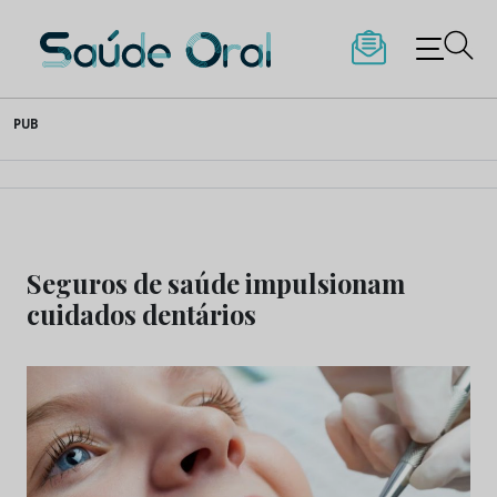
Saúde Oral
Skip
PUB
to
content
Seguros de saúde impulsionam
cuidados dentários