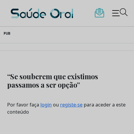
Saúde Oral
Skip
PUB
to
content
“Se souberem que existimos
passamos a ser opção”
Por favor faça
login
ou
registe-se
para aceder a este
conteúdo