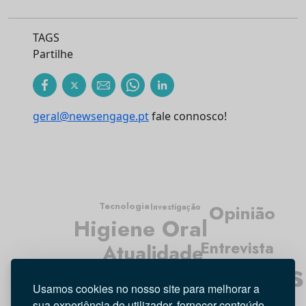
TAGS
Partilhe
geral@newsengage.pt
fale connosco!
Tecnologia
Opinião
Investigação
Higiene Oral
Entrevista
Atualidade
Médicos Dentistas
Usamos cookies no nosso site para melhorar a
sua experiência de utilizador, fornecer conteúdo