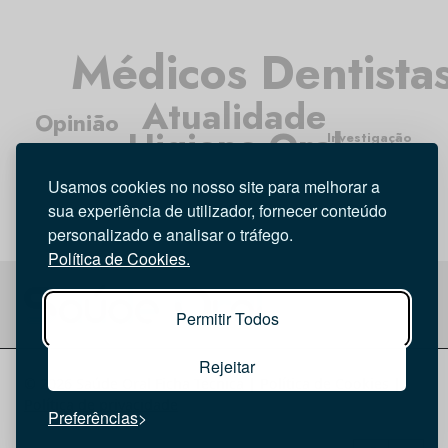
Médicos Dentista
Atualidade
Opinião
Higiene Oral
Investigação
Entrevista
Tecnologia
Usamos cookies no nosso site para melhorar a
sua experiência de utilizador, fornecer conteúdo
personalizado e analisar o tráfego.
Política de Cookies.
Permitir Todos
Rejeitar
© 2026 Saúde Oral
Ficha Técnica
|
Política de Cookies
|
Política de privacidade
Preferências