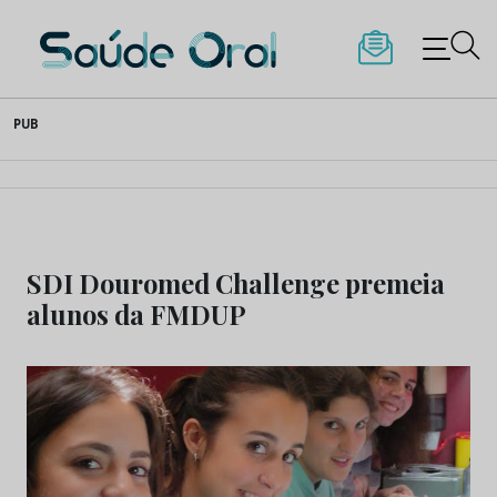
Saúde Oral
Skip
PUB
to
content
SDI Douromed Challenge premeia
alunos da FMDUP