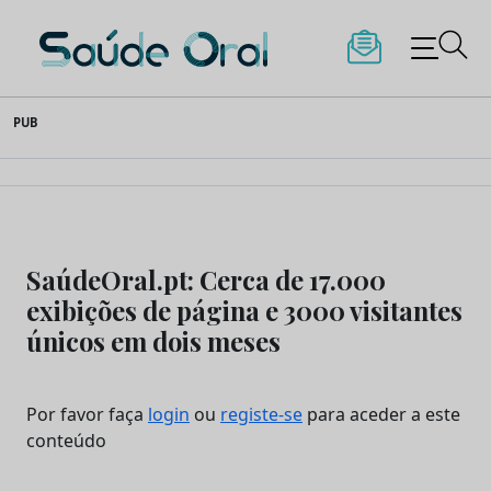
Saúde Oral
Skip
PUB
to
content
SaúdeOral.pt: Cerca de 17.000
exibições de página e 3000 visitantes
únicos em dois meses
Por favor faça
login
ou
registe-se
para aceder a este
conteúdo