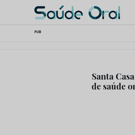
Saúde Oral
Skip
PUB
to
content
Santa Casa
de saúde or