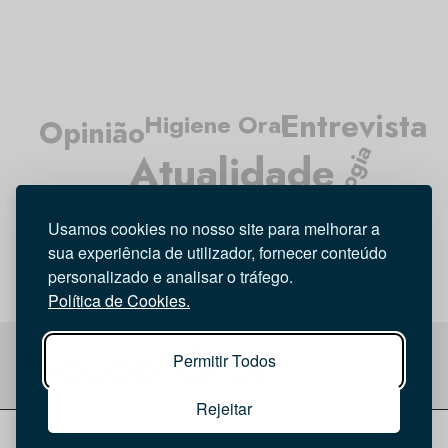
Entrevista
Higiene Oral
Opinião
Tecnologia
Atualidade
Médicos Dentistas
Investigação
Usamos cookies no nosso site para melhorar a
sua experiência de utilizador, fornecer conteúdo
personalizado e analisar o tráfego.
Política de Cookies.
Permitir Todos
Rejeitar
© 2026 Saúde Oral
Ficha Técnica
|
Política de Cookies
|