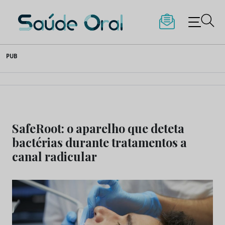
Saúde Oral
Skip
PUB
to
content
SafeRoot: o aparelho que deteta
bactérias durante tratamentos a
canal radicular