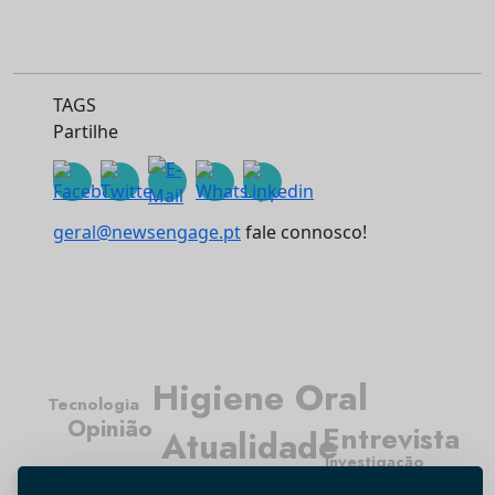
TAGS
Partilhe
geral@newsengage.pt
fale connosco!
Higiene Oral
Tecnologia
Opinião
Entrevista
Atualidade
Investigação