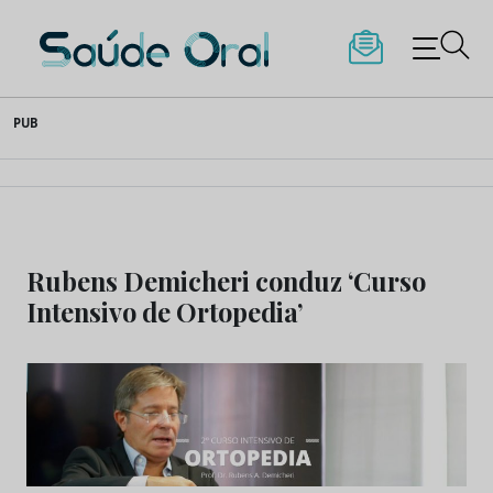
Saúde Oral
Skip
PUB
to
content
Rubens Demicheri conduz ‘Curso
Intensivo de Ortopedia’