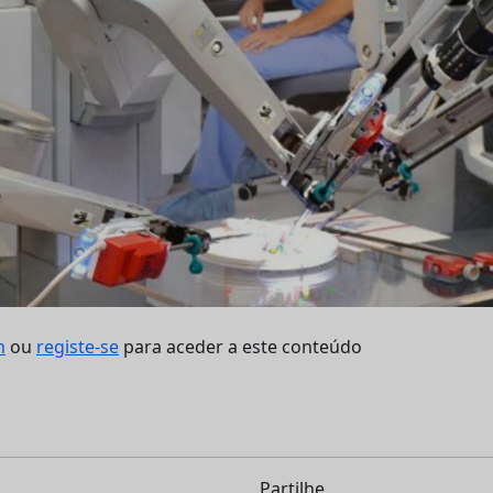
n
ou
registe-se
para aceder a este conteúdo
Partilhe