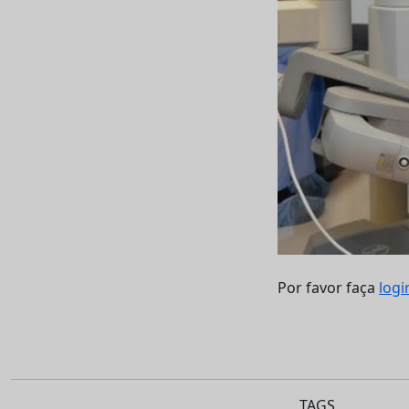
Por favor faça
logi
TAGS