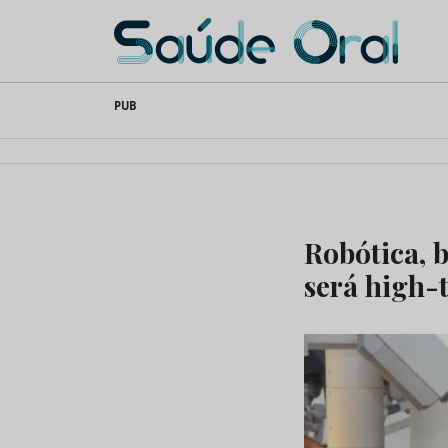
Saúde Oral
Skip
PUB
to
content
Robótica, b
será high-