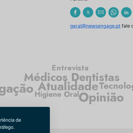
geral@newsengage.pt
fale 
Entrevista
Médicos Dentistas
Atualidade
igação
Tecnolo
Opinião
Higiene Oral
riência de
tráfego.