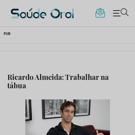
Saúde Oral
Skip
PUB
to
content
Ricardo Almeida: Trabalhar na
tábua