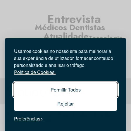
Entrevista
Médicos Dentistas
Atualidade
Tecnologia
Opinião
Higiene Oral
Usamos cookies no nosso site para melhorar a
Investigação
sua experiência de utilizador, fornecer conteúdo
personalizado e analisar o tráfego.
Política de Cookies.
Permitir Todos
Rejeitar
© 2026 Saúde Oral
Ficha Técnica
|
Política de Cookies
|
Preferências
Política de privacidade