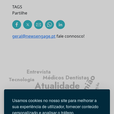
TAGS
Partilhe
geral@newsengage.pt
fale connosco!
Entrevista
Opinião
Médicos Dentistas
Tecnologia
Atualidade
Investigação
Higiene Oral
Usamos cookies no nosso site para melhorar a
sua experiência de utilizador, fornecer conteúdo
personalizado e analisar o tráfego.