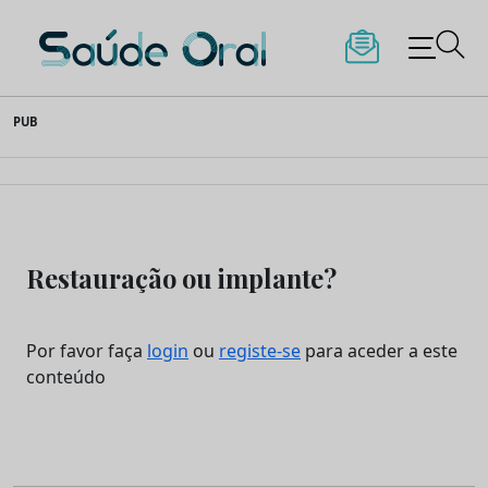
Saúde Oral
Skip
PUB
to
content
Restauração ou implante?
Por favor faça
login
ou
registe-se
para aceder a este
conteúdo