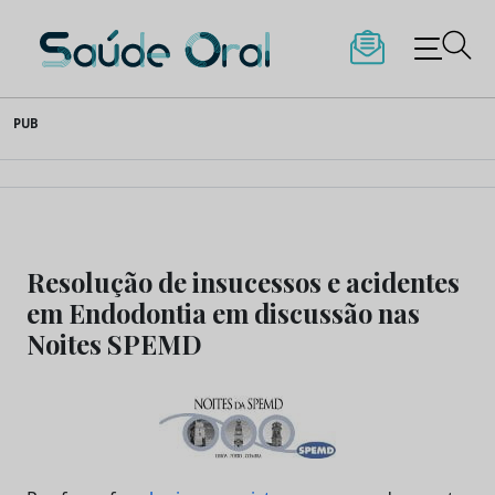
Saúde Oral
Skip
PUB
to
content
Resolução de insucessos e acidentes
em Endodontia em discussão nas
Noites SPEMD