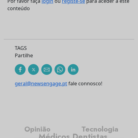
Por favor faça
login
ou
registe-se
para aceder a este
conteúdo
TAGS
Partilhe
geral@newsengage.pt
fale connosco!
Tecnologia
Opinião
Médicos Dentistas