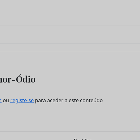
mor-Ódio
n
ou
registe-se
para aceder a este conteúdo