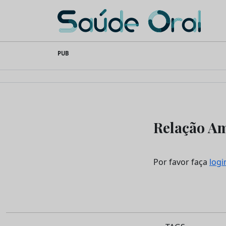
Saúde Oral
Skip
PUB
to
content
Relação A
Por favor faça
logi