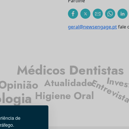
Partilhe
geral@newsengage.pt
fale 
Médicos Dentistas
Inves
Atualidade
Entrevist
Opinião
Higiene Oral
logia
riência de
tráfego.