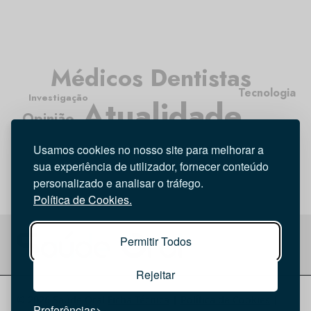
Médicos Dentistas
Tecnologia
Investigação
Atualidade
Opinião
Higiene Oral
Entrevista
Usamos cookies no nosso site para melhorar a
sua experiência de utilizador, fornecer conteúdo
personalizado e analisar o tráfego.
Política de Cookies.
Permitir Todos
Rejeitar
© 2026 Saúde Oral
Ficha Técnica
|
Política de Cookies
|
Preferências