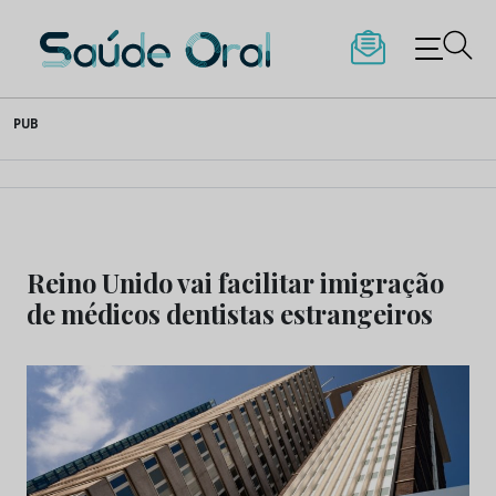
Saúde Oral
Skip
PUB
to
content
Reino Unido vai facilitar imigração
de médicos dentistas estrangeiros