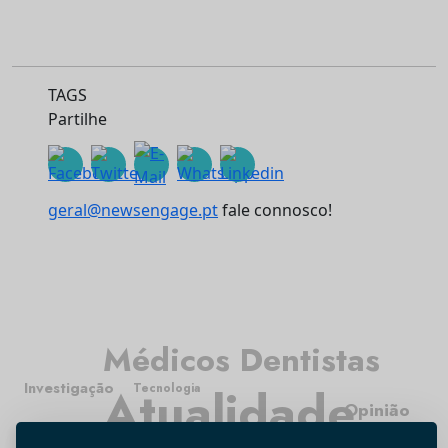
TAGS
Partilhe
geral@newsengage.pt
fale connosco!
Médicos Dentistas
Investigação
Atualidade
Tecnologia
Opinião