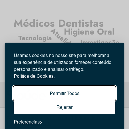
Médicos Dentistas
Atualidade
Higiene Oral
Tecnologia
Investigação
Entrevista
Opinião
Usamos cookies no nosso site para melhorar a
sua experiência de utilizador, fornecer conteúdo
personalizado e analisar o tráfego.
Política de Cookies.
Permitir Todos
Rejeitar
© 2026 Saúde Oral
Ficha Técnica
|
Política de Cookies
|
Preferências
Política de privacidade