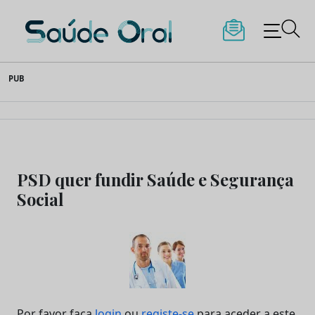
Saúde Oral
Skip
PUB
to
content
PSD quer fundir Saúde e Segurança
Social
Por favor faça
login
ou
registe-se
para aceder a este