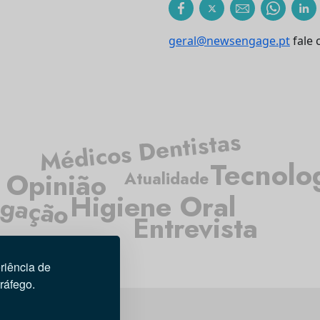
geral@newsengage.pt
fale 
Médicos Dentistas
Tecnolo
Opinião
Atualidade
igação
Higiene Oral
Entrevista
riência de
tráfego.