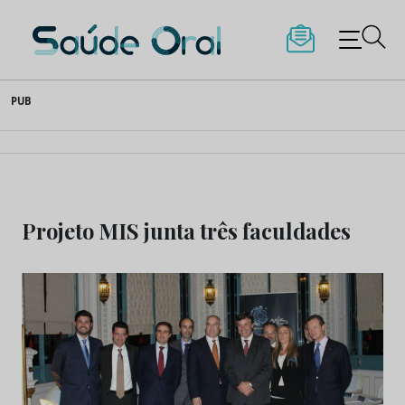
Saúde Oral
Skip
PUB
to
content
Projeto MIS junta três faculdades