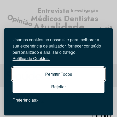
Entrevista
Investigação
Opinião
Médicos Dentistas
Atualidade
Tecnologia
Higiene Oral
Usamos cookies no nosso site para melhorar a
sua experiência de utilizador, fornecer conteúdo
personalizado e analisar o tráfego.
Política de Cookies.
Permitir Todos
Rejeitar
© 2026 Saúde Oral
Ficha Técnica
|
Política de Cookies
|
Preferências
Política de privacidade