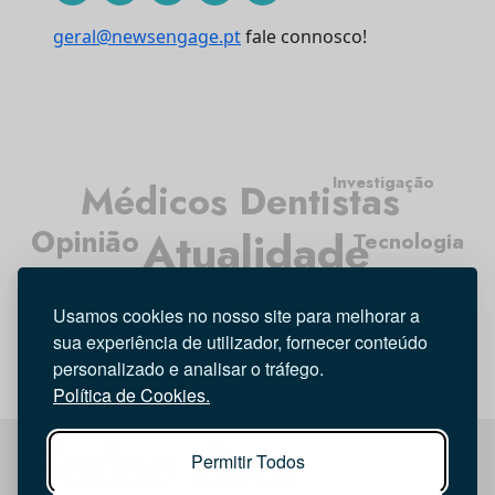
geral@newsengage.pt
fale connosco!
Investigação
Médicos Dentistas
Atualidade
Opinião
Tecnologia
Higiene Oral
Entrevista
Usamos cookies no nosso site para melhorar a
sua experiência de utilizador, fornecer conteúdo
personalizado e analisar o tráfego.
Política de Cookies.
Permitir Todos