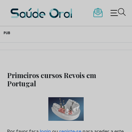
Saúde Oral
Skip
PUB
to
content
Primeiros cursos Revois em
Portugal
Por favor faça
login
ou
registe-se
para aceder a este