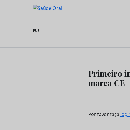
Saúde Oral
Skip
PUB
to
content
Primeiro i
marca CE
Por favor faça
logi