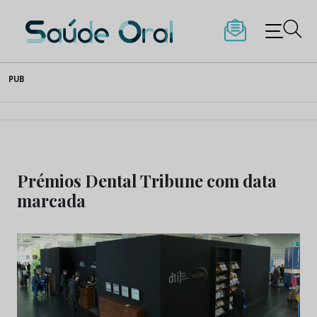
Saúde Oral
Skip
PUB
to
content
Prémios Dental Tribune com data
marcada