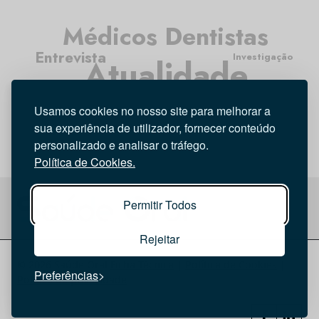
Médicos Dentistas
Entrevista
Investigação
Atualidade
Opinião
Tecnologia
Higiene Oral
Usamos cookies no nosso site para melhorar a
sua experiência de utilizador, fornecer conteúdo
personalizado e analisar o tráfego.
Política de Cookies.
Permitir Todos
Rejeitar
© 2026 Saúde Oral
Ficha Técnica
|
Política de Cookies
|
Preferências
Política de privacidade