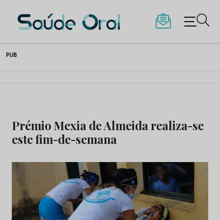
Saúde Oral
Skip
PUB
to
content
Prémio Mexia de Almeida realiza-se
este fim-de-semana