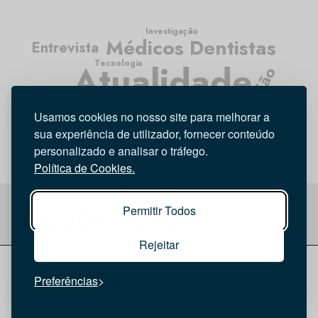
Investigação
Médicos Dentistas
Entrevista
Atualidade
Tecnologia
Opinião
Higiene Oral
Usamos cookies no nosso site para melhorar a
sua experiência de utilizador, fornecer conteúdo
personalizado e analisar o tráfego.
Política de Cookies.
Permitir Todos
Rejeitar
© 2026 Saúde Oral
Ficha Técnica
|
Política de Cookies
|
Preferências
Política de privacidade