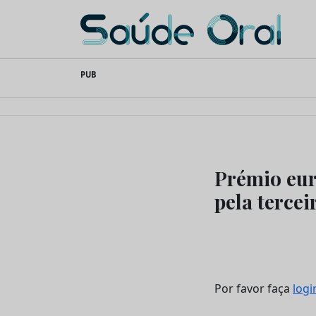
Saúde Oral
Skip
PUB
to
content
Prémio eur
pela tercei
Por favor faça
logi