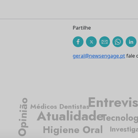
Partilhe
geral@newsengage.pt
fale 
Entrevis
Opinião
Médicos Dentistas
Atualidade
Tecnolog
Higiene Oral
Investig