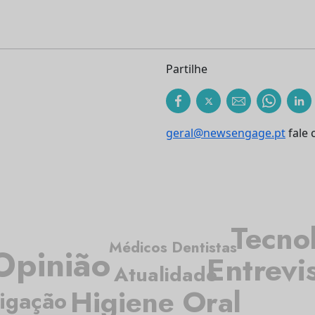
Partilhe
geral@newsengage.pt
fale 
Tecno
Médicos Dentistas
Opinião
Entrevi
Atualidade
Higiene Oral
tigação