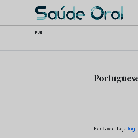
Saúde Oral
Skip
PUB
to
content
Portuguese
Por favor faça
logi