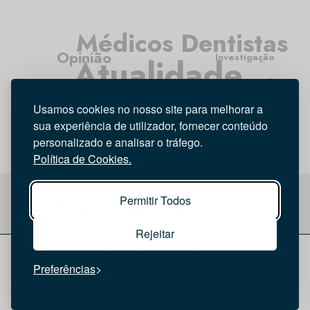
Médicos Dentistas
Opinião
Investigação
Atualidade
Tecnologia
Higiene Oral
Entrevista
Usamos cookies no nosso site para melhorar a
sua experiência de utilizador, fornecer conteúdo
personalizado e analisar o tráfego.
Política de Cookies.
Permitir Todos
Rejeitar
© 2026 Saúde Oral
Ficha Técnica
|
Política de Cookies
|
Preferências
Política de privacidade