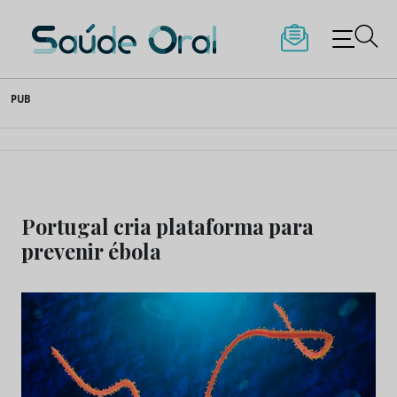
Saúde Oral
Skip
PUB
to
content
Portugal cria plataforma para
prevenir ébola