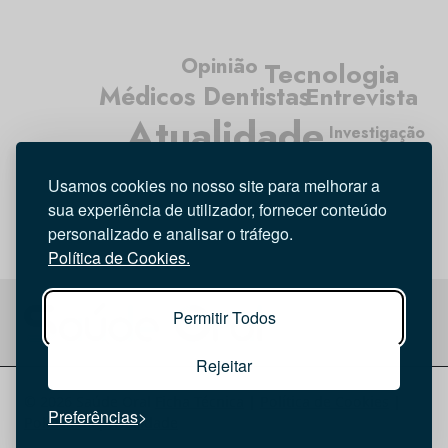
Opinião
Tecnologia
Médicos Dentistas
Entrevista
Atualidade
Investigação
Higiene Oral
Usamos cookies no nosso site para melhorar a
sua experiência de utilizador, fornecer conteúdo
personalizado e analisar o tráfego.
Política de Cookies.
Permitir Todos
Rejeitar
© 2026 Saúde Oral
Ficha Técnica
|
Política de Cookies
|
Preferências
Política de privacidade