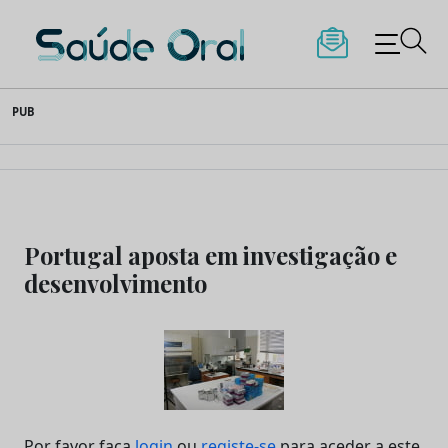
Saúde Oral
Skip
PUB
to
content
Portugal aposta em investigação e
desenvolvimento
Por favor faça
login
ou
registe-se
para aceder a este