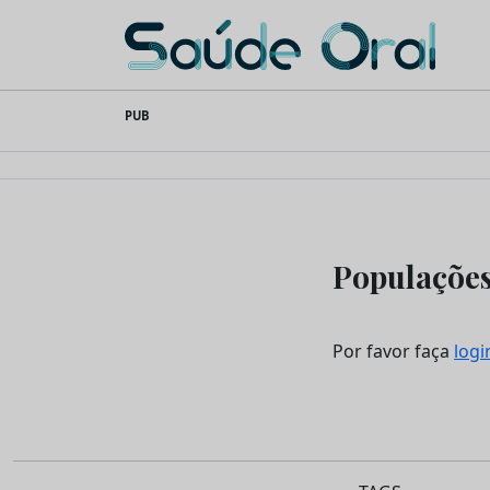
Saúde Oral
Skip
PUB
to
content
Populações
Por favor faça
logi