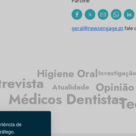
Partilhe
geral@newsengage.pt
fale 
Higiene Oral
Investigaçã
revista
Opinião
Atualidade
Médicos Dentistas
Te
riência de
tráfego.