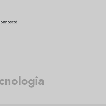
connosco!
o
cnologia