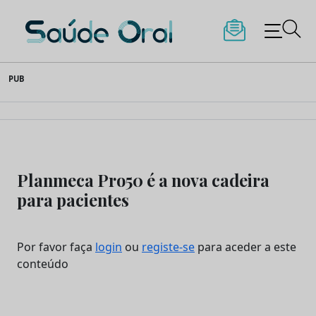
Saúde Oral
Skip
PUB
to
content
Planmeca Pro50 é a nova cadeira
para pacientes
Por favor faça
login
ou
registe-se
para aceder a este
conteúdo