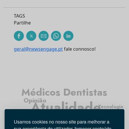
TAGS
Partilhe
geral@newsengage.pt
fale connosco!
Médicos Dentistas
Opinião
Atualidade
Tecnologia
Higiene Oral
Investigação
Usamos cookies no nosso site para melhorar a
Entrevista
sua experiência de utilizador, fornecer conteúdo