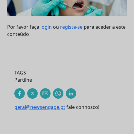
Por favor faça
login
ou
registe-se
para aceder a este
conteúdo
TAGS
Partilhe
geral@newsengage.pt
fale connosco!