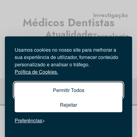
Investigação
Médicos Dentistas
Atualidade
Tecnologia
Higiene Oral
Opinião
Entrevista
Usamos cookies no nosso site para melhorar a
sua experiência de utilizador, fornecer conteúdo
personalizado e analisar o tráfego.
Política de Cookies.
Permitir Todos
Rejeitar
© 2026 Saúde Oral
Ficha Técnica
|
Política de Cookies
|
Preferências
Política de privacidade