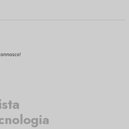
connosco!
ista
cnologia