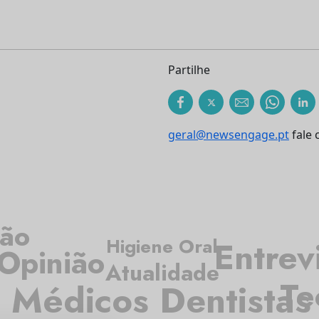
Partilhe
geral@newsengage.pt
fale 
ção
Higiene Oral
Entrev
Opinião
Atualidade
Te
Médicos Dentistas