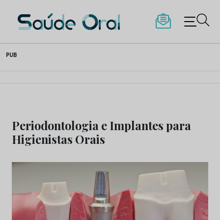
Saúde Oral
Skip
PUB
to
content
Periodontologia e Implantes para
Higienistas Orais