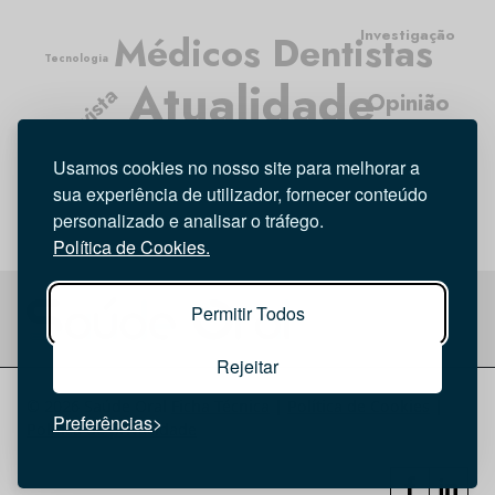
Investigação
Médicos Dentistas
Tecnologia
Atualidade
Entrevista
Opinião
Higiene Oral
Usamos cookies no nosso site para melhorar a
sua experiência de utilizador, fornecer conteúdo
personalizado e analisar o tráfego.
Política de Cookies.
Permitir Todos
Rejeitar
© 2026 Saúde Oral
Ficha Técnica
|
Política de Cookies
|
Preferências
Política de privacidade