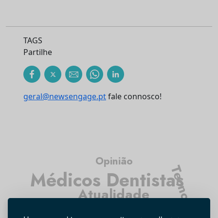
TAGS
Partilhe
geral@newsengage.pt
fale connosco!
Opinião
Tecnologia
Médicos Dentistas
Atualidade
Entrevista
Higiene Oral