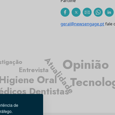
Partilhe
geral@newsengage.pt
fale 
Atualidade
Opinião
stigação
Entrevista
Higiene Oral
Tecnolo
dicos Dentistas
riência de
tráfego.