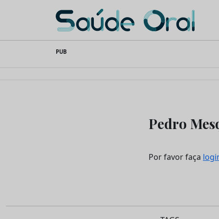
Saúde Oral
Skip
PUB
to
content
Pedro Mesq
Por favor faça
logi