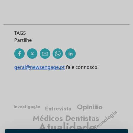
TAGS
Partilhe
geral@newsengage.pt
fale connosco!
Opinião
Investigação
Entrevista
Tecnologia
Médicos Dentistas
Atualidade