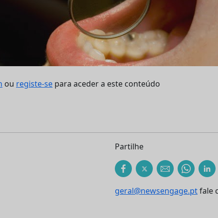
n
ou
registe-se
para aceder a este conteúdo
Partilhe
geral@newsengage.pt
fale 